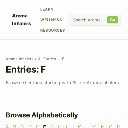
LEARN
Aroma
WELLNESS
Go
Inhalers
RESOURCES
Aroma Inhalers
›
All Entries
›
F
Entries: F
Browse 0 entries starting with "F" on Aroma Inhalers.
Browse Alphabetically
A
·
B
·
C
·
D
·
E
·
F
·
G
·
H
·
I
·
J
·
K
·
L
·
M
·
N
·
O
·
P