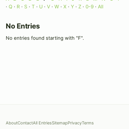
·
Q
·
R
·
S
·
T
·
U
·
V
·
W
·
X
·
Y
·
Z
·
0-9
·
All
No Entries
No entries found starting with "F".
About
Contact
All Entries
Sitemap
Privacy
Terms