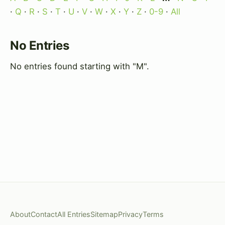
·
Q
·
R
·
S
·
T
·
U
·
V
·
W
·
X
·
Y
·
Z
·
0-9
·
All
No Entries
No entries found starting with "M".
About
Contact
All Entries
Sitemap
Privacy
Terms