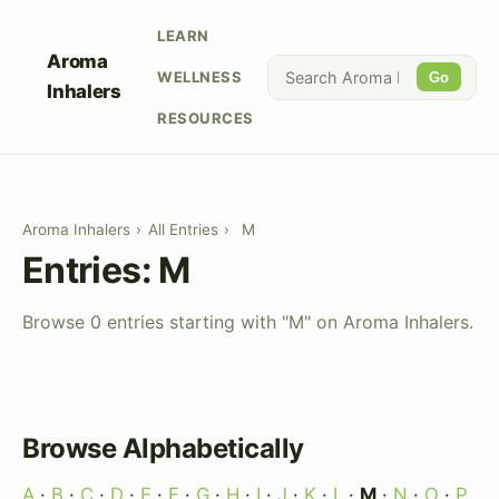
LEARN
Aroma
WELLNESS
Go
Inhalers
RESOURCES
Aroma Inhalers
›
All Entries
›
M
Entries: M
Browse 0 entries starting with "M" on Aroma Inhalers.
Browse Alphabetically
A
·
B
·
C
·
D
·
E
·
F
·
G
·
H
·
I
·
J
·
K
·
L
·
M
·
N
·
O
·
P