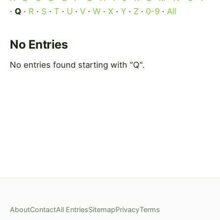
·
Q
·
R
·
S
·
T
·
U
·
V
·
W
·
X
·
Y
·
Z
·
0-9
·
All
No Entries
No entries found starting with "Q".
About
Contact
All Entries
Sitemap
Privacy
Terms