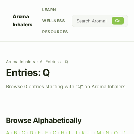
LEARN
Aroma
WELLNESS
Go
Inhalers
RESOURCES
Aroma Inhalers
›
All Entries
›
Q
Entries: Q
Browse 0 entries starting with "Q" on Aroma Inhalers.
Browse Alphabetically
A
·
B
·
C
·
D
·
E
·
F
·
G
·
H
·
I
·
J
·
K
·
L
·
M
·
N
·
O
·
P