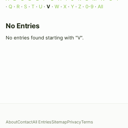
·
Q
·
R
·
S
·
T
·
U
·
V
·
W
·
X
·
Y
·
Z
·
0-9
·
All
No Entries
No entries found starting with "V".
About
Contact
All Entries
Sitemap
Privacy
Terms