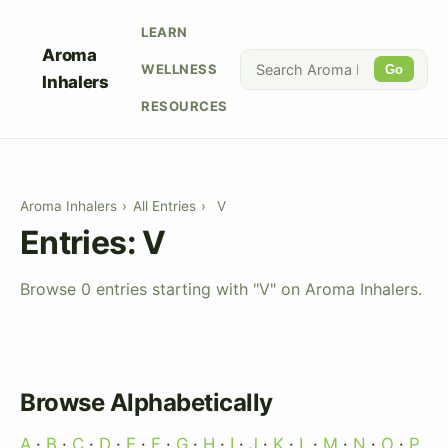
LEARN
Aroma
WELLNESS
Go
Inhalers
RESOURCES
Aroma Inhalers
›
All Entries
›
V
Entries: V
Browse 0 entries starting with "V" on Aroma Inhalers.
Browse Alphabetically
A
·
B
·
C
·
D
·
E
·
F
·
G
·
H
·
I
·
J
·
K
·
L
·
M
·
N
·
O
·
P